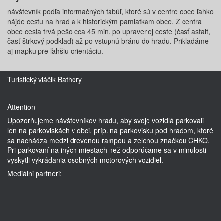
návštevník podľa informačných tabúľ, ktoré sú v centre obce ľahko
nájde cestu na hrad a k historickým pamiatkam obce. Z centra
obce cesta trvá pešo cca 45 min. po upravenej ceste (časť asfalt,
časť štrkový podklad) až po vstupnú bránu do hradu. Prikladáme
aj mapku pre ľahšiu orientáciu.
Turistický vláčik Bathory
Attention
Upozorňujeme návštevníkov hradu, aby svoje vozidlá parkovali
len na parkoviskách v obci, príp. na parkovisku pod hradom, ktoré
sa nachádza medzi drevenou rampou a zelenou značkou CHKO.
Pri parkovaní na iných miestach než odporúčame sa v minulosti
vyskytli vykrádania osobných motorových vozidiel.
Mediálni partneri: