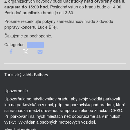
Z organizačných dôvodov bude
Čachtický hrad otvorený dňa 8.
augusta do 15:00 hod.
Posledný vstup do hradu bude o 14:00.
Posledná prehliadka hradu je o 13:30.
Prosíme rešpektujte pokyny zamestnancov hradu z dôvodu
prípravy koncertu Lucie Bílej.
Ďakujeme za pochopenie.
Categories:
podujatia
Turistický vláčik Bathory
Upozornenie
Upozorňujeme návštevníkov hradu, aby svoje vozidlá parkovali
len na parkoviskách v obci, príp. na parkovisku pod hradom, ktoré
sa nachádza medzi drevenou rampou a zelenou značkou CHKO.
Pri parkovaní na iných miestach než odporúčame sa v minulosti
vyskytli vykrádania osobných motorových vozidiel.
Mediálni partneri: